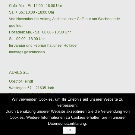
Café: Mo. - Fr.: 12:00 - 18:00 Uhr
Sa. + So.: 10:00 - 18:00 Uhr
Von November bis Anfang April hat unser Café nur am Wochenende
geöffnet.
Hofladen: Mo. - Sa.: 08:00 - 18:00 Uhr
So.: 09:00 - 18:00 Uhr
Im Januar und Februar hat unser Hofladen
montags geschlossen.
ADRESSE:
Obsthof Feindt
Westerjork 57 – 21635 Jork
Telefon: +49 (0)41 62 / 75 49
Wir verwenden Cookies, um Ihr Erlebnis auf unserer Website zu
Email: info@hofladen-lore-feindt.de
verbessern.
Durch Benutzung unserer Website akzeptieren Sie die Verwendung von
Cookies. Weitere Informationen zu Cookies erhalten Sie in unserer
Datenschutzerklärung.
OK