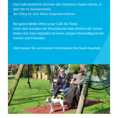
Das Café bezieht im Sommer den herrlichen Garten mit ein, in
dem Sie im Sonnenschein
den Alltag für eine Weile vergessen können.
Bei gutem Wetter öffnet unser Café die Türen.
Unter dem Schatten der Kirschbäume oder direkt in der Sonne
finden sich viele Sitzplätze für einen ruhigen Nachmittag mit der
Familie und Freunden.
Oder lassen Sie auf unserer Hofschaukel Ihre Seele baumeln.