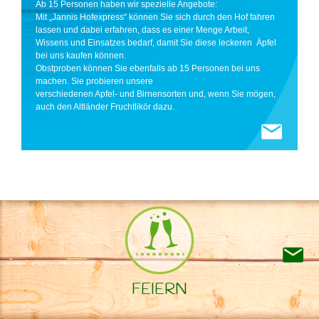
Ab 15 Personen haben wir spezielle Angebote:
Mit „Jannis Hofexpress“ können Sie sich durch den Hof fahren
lassen und dabei erfahren, dass es einer Menge Arbeit,
Wissens und Einsatzes bedarf, damit Sie diese leckeren Äpfel
bei uns kaufen können.
Obstproben können Sie ebenfalls ab 15 Personen bei uns
machen. Sie probieren unsere
verschiedenen Apfel- und Birnensorten und, wenn Sie mögen,
auch den Altländer Fruchtlikör dazu.
FEIERN